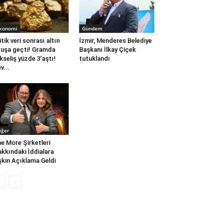
konomi
Gündem
itik veri sonrası altın
İzmir, Menderes Belediye
uşa geçti! Gramda
Başkanı İlkay Çiçek
kseliş yüzde 3’aştı!
tutuklandı
v...
iğer
e More Şirketleri
kkındaki İddialara
işkin Açıklama Geldi