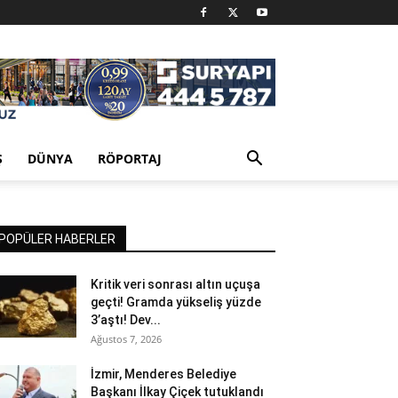
Ş
DÜNYA
RÖPORTAJ
POPÜLER HABERLER
Kritik veri sonrası altın uçuşa
geçti! Gramda yükseliş yüzde
3’aştı! Dev...
Ağustos 7, 2026
İzmir, Menderes Belediye
Başkanı İlkay Çiçek tutuklandı