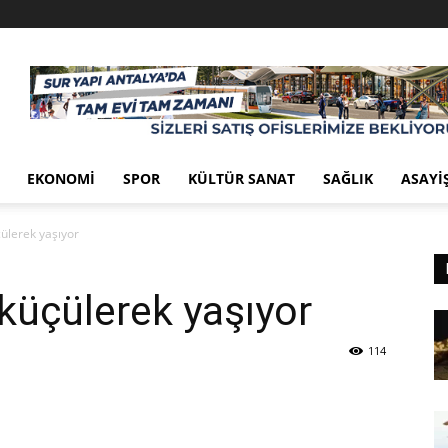
EKONOMI
SPOR
KÜLTÜR SANAT
SAĞLIK
ASAYI
ülerek yaşıyor
küçülerek yaşıyor
114