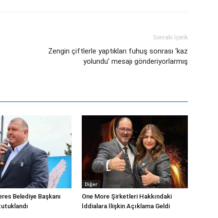
Sonraki İçerik
Zengin çiftlerle yaptıkları fuhuş sonrası ‘kaz
yolundu’ mesajı gönderiyorlarmış
Diğer
eres Belediye Başkanı
One More Şirketleri Hakkındaki
tutuklandı
İddialara İlişkin Açıklama Geldi