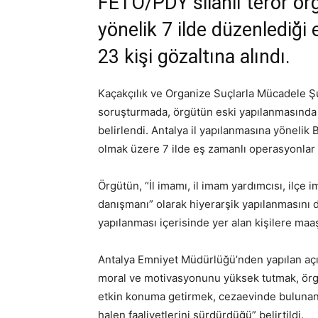
FETÖ/PDY silahlı terör ör
yönelik 7 ilde düzenlediğ
23 kişi gözaltına alındı.
Kaçakçılık ve Organize Suçlarla Mücadele Ş
soruşturmada, örgütün eski yapılanmasında 
belirlendi. Antalya il yapılanmasına yönelik 
olmak üzere 7 ilde eş zamanlı operasyonlar
Örgütün, “İl imamı, il imam yardımcısı, ilçe im
danışmanı” olarak hiyerarşik yapılanmasını d
yapılanması içerisinde yer alan kişilere maa
Antalya Emniyet Müdürlüğü’nden yapılan açı
moral ve motivasyonunu yüksek tutmak, örgü
etkin konuma getirmek, cezaevinde bulunanl
halen faaliyetlerini sürdürdüğü” belirtildi.