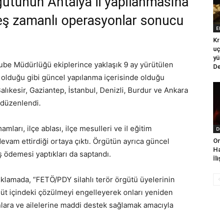
gütünün Antalya il yapılanmasına
i eş zamanlı operasyonlar sonucu
E
Kr
uç
yü
ube Müdürlüğü ekiplerince yaklaşık 9 ay yürütülen
De
olduğu gibi güncel yapılanma içerisinde olduğu
Balıkesir, Gaziantep, İstanbul, Denizli, Burdur ve Ankara
 düzenlendi.
amları, ilçe ablası, ilçe mesulleri ve il eğitim
D
evam ettirdiği ortaya çıktı. Örgütün ayrıca güncel
On
Ha
ş ödemesi yaptıkları da saptandı.
İl
klamada, “FETÖ/PDY silahlı terör örgütü üyelerinin
t içindeki çözülmeyi engelleyerek onları yeniden
ara ve ailelerine maddi destek sağlamak amacıyla