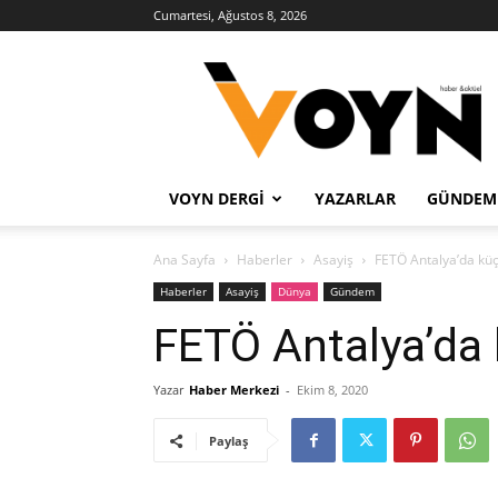
Cumartesi, Ağustos 8, 2026
Voyn
Haber
VOYN DERGI
YAZARLAR
GÜNDEM
Ana Sayfa
Haberler
Asayiş
FETÖ Antalya’da küç
Haberler
Asayiş
Dünya
Gündem
FETÖ Antalya’da 
Yazar
Haber Merkezi
-
Ekim 8, 2020
Paylaş