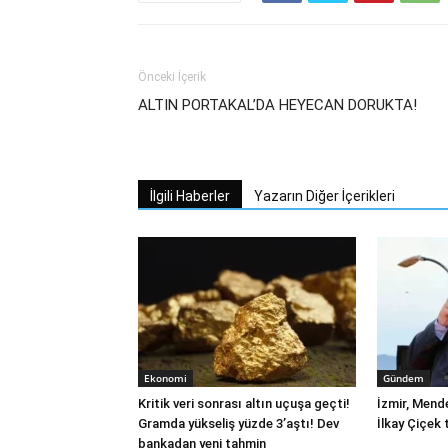
Önceki İçerik
ALTIN PORTAKAL’DA HEYECAN DORUKTA!
İlgili Haberler
Yazarın Diğer İçerikleri
Ekonomi
Gündem
Kritik veri sonrası altın uçuşa geçti!
İzmir, Mend
Gramda yükseliş yüzde 3’aştı! Dev
İlkay Çiçek 
bankadan yeni tahmin