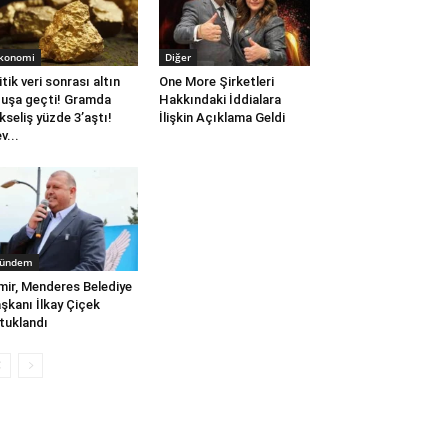
konomi
Diğer
itik veri sonrası altın
One More Şirketleri
uşa geçti! Gramda
Hakkındaki İddialara
kseliş yüzde 3’aştı!
İlişkin Açıklama Geldi
v...
ündem
mir, Menderes Belediye
şkanı İlkay Çiçek
tuklandı