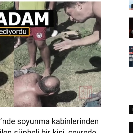
li’nde soyunma kabinlerinden
ilen şüpheli bir kişi, çevrede