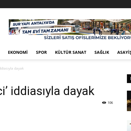
EKONOMI
SPOR
KÜLTÜR SANAT
SAĞLIK
ASAYI
iddiasıyla dayak
i’ iddiasıyla dayak
106