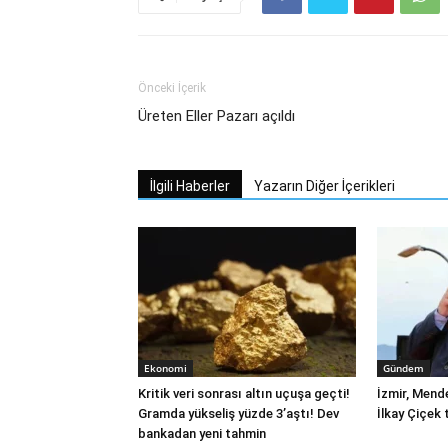
Önceki İçerik
Üreten Eller Pazarı açıldı
İlgili Haberler
Yazarın Diğer İçerikleri
Ekonomi
Gündem
Kritik veri sonrası altın uçuşa geçti!
İzmir, Mend
Gramda yükseliş yüzde 3’aştı! Dev
İlkay Çiçek 
bankadan yeni tahmin