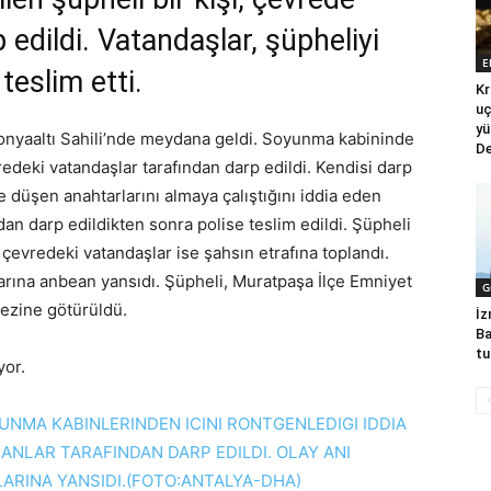
 edildi. Vatandaşlar, şüpheliyi
E
teslim etti.
Kr
uç
yü
onyaaltı Sahili’nde meydana geldi. Soyunma kabininde
De
redeki vatandaşlar tarafından darp edildi. Kendisi darp
 düşen anahtarlarını almaya çalıştığını iddia eden
dan darp edildikten sonra polise teslim edildi. Şüpheli
n çevredeki vatandaşlar ise şahsın etrafına toplandı.
arına anbean yansıdı. Şüpheli, Muratpaşa İlçe Emniyet
G
kezine götürüldü.
İz
Ba
tu
yor.