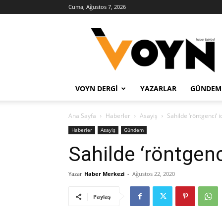
Cuma, Ağustos 7, 2026
Voyn
Haber
VOYN DERGI
YAZARLAR
GÜNDEM
Ana Sayfa
Haberler
Asayiş
Sahilde ‘röntgenci’ 
Haberler
Asayiş
Gündem
Sahilde ‘röntgenc
Yazar
Haber Merkezi
-
Ağustos 22, 2020
Paylaş