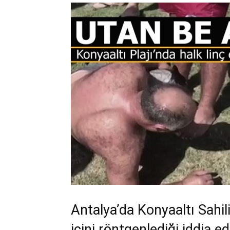
Antalya’da Konyaaltı Sahi
içini röntgenlediği iddia ed