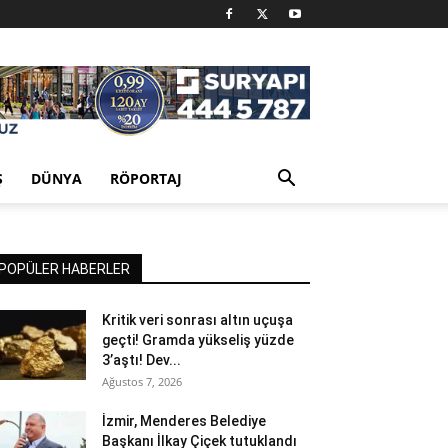
Ş
DÜNYA
RÖPORTAJ
POPÜLER HABERLER
Kritik veri sonrası altın uçuşa
geçti! Gramda yükseliş yüzde
3’aştı! Dev...
Ağustos 7, 2026
İzmir, Menderes Belediye
Başkanı İlkay Çiçek tutuklandı