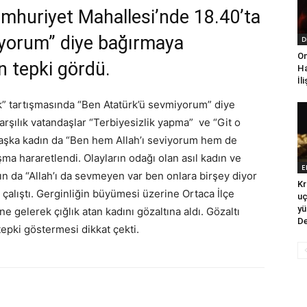
umhuriyet Mahallesi’nde 18.40’ta
iyorum” diye bağırmaya
D
On
n tepki gördü.
Ha
İl
rk” tartışmasında “Ben Atatürk’ü sevmiyorum” diye
arşılık vatandaşlar “Terbiyesizlik yapma” ve “Git o
başka kadın da “Ben hem Allah’ı seviyorum hem de
a hararetlendi. Olayların odağı olan asıl kadın ve
E
ın da “Allah’ı da sevmeyen var ben onlara birşey diyor
Kr
çalıştı. Gerginliğin büyümesi üzerine Ortaca İlçe
uç
yü
 gelerek çığlık atan kadını gözaltına aldı. Gözaltı
De
tepki göstermesi dikkat çekti.