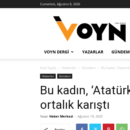
Cumartesi, Ağustos 8, 2026
Voyn
Haber
VOYN DERGI
YAZARLAR
GÜNDEM
Ana Sayfa
Haberler
Gündem
Bu kadın, ‘Atatürk
Haberler
Gündem
Bu kadın, ‘Atatür
ortalık karıştı
Yazar
Haber Merkezi
-
Ağustos 19, 2020
Paylaş