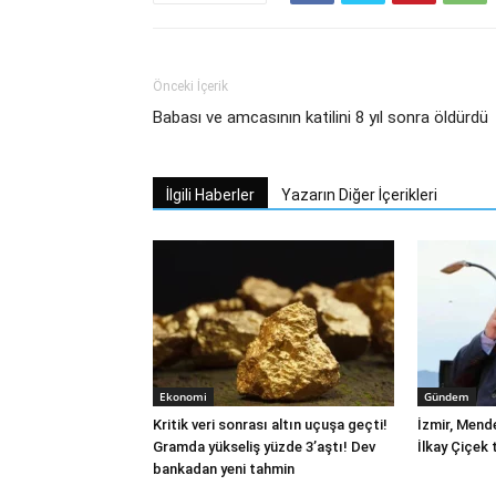
Önceki İçerik
Babası ve amcasının katilini 8 yıl sonra öldürdü
İlgili Haberler
Yazarın Diğer İçerikleri
Ekonomi
Gündem
Kritik veri sonrası altın uçuşa geçti!
İzmir, Mend
Gramda yükseliş yüzde 3’aştı! Dev
İlkay Çiçek 
bankadan yeni tahmin