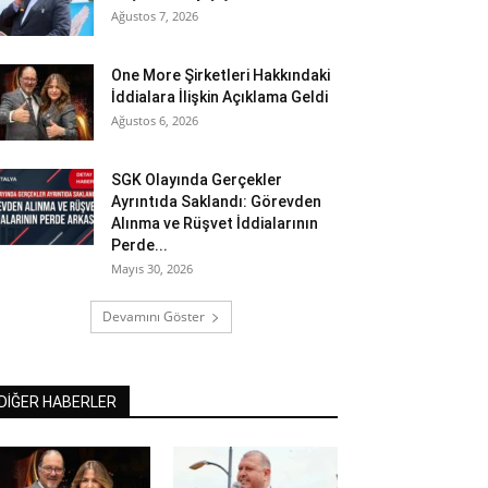
Ağustos 7, 2026
One More Şirketleri Hakkındaki
İddialara İlişkin Açıklama Geldi
Ağustos 6, 2026
SGK Olayında Gerçekler
Ayrıntıda Saklandı: Görevden
Alınma ve Rüşvet İddialarının
Perde...
Mayıs 30, 2026
Devamını Göster
DİĞER HABERLER