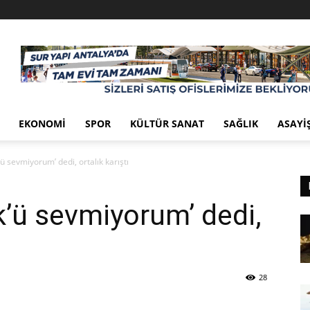
EKONOMI
SPOR
KÜLTÜR SANAT
SAĞLIK
ASAYI
’ü sevmiyorum’ dedi, ortalık karıştı
k’ü sevmiyorum’ dedi,
28