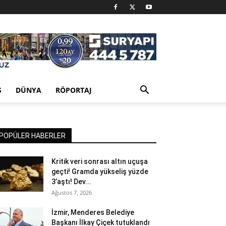
Ş
DÜNYA
RÖPORTAJ
POPÜLER HABERLER
Kritik veri sonrası altın uçuşa
geçti! Gramda yükseliş yüzde
3’aştı! Dev...
Ağustos 7, 2026
İzmir, Menderes Belediye
Başkanı İlkay Çiçek tutuklandı