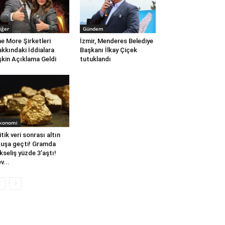
iğer
Gündem
e More Şirketleri
İzmir, Menderes Belediye
kkındaki İddialara
Başkanı İlkay Çiçek
işkin Açıklama Geldi
tutuklandı
konomi
itik veri sonrası altın
uşa geçti! Gramda
kseliş yüzde 3’aştı!
v...