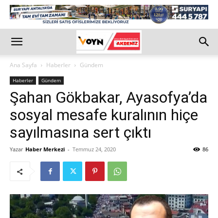
Ana Sayfa
Haberler
Gündem
Haberler
Gündem
Şahan Gökbakar, Ayasofya’da
sosyal mesafe kuralının hiçe
sayılmasına sert çıktı
Yazar
Haber Merkezi
-
Temmuz 24, 2020
86