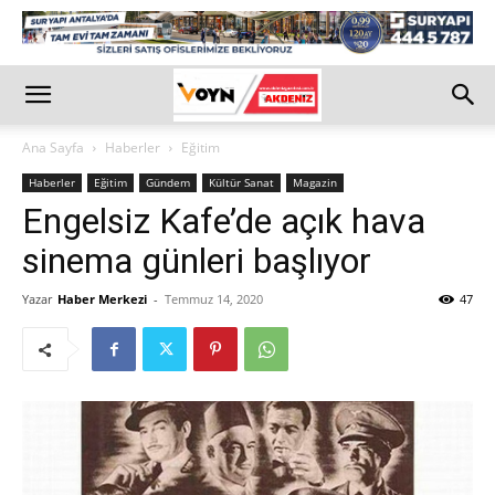
Ana Sayfa
Haberler
Eğitim
Haberler
Eğitim
Gündem
Kültür Sanat
Magazin
Engelsiz Kafe’de açık hava
sinema günleri başlıyor
Yazar
Haber Merkezi
-
Temmuz 14, 2020
47