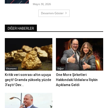
Mayıs 30, 2026
Devamını Göster
DİĞER HABERLER
Ekonomi
Diğer
Kritik veri sonrası altın uçuşa
One More Şirketleri
geçti! Gramda yükseliş yüzde
Hakkındaki İddialara İlişkin
3’aştı! Dev...
Açıklama Geldi