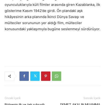
oyunculuklarıyla kült filmler arasında giren Kazablanka, ilk
gösterime Kasım 1942’de girdi. Ön plandaki aşk
hikâyesinin arka planında İkinci Dünya Savaşı ve
mülteciler sorununun yer aldığı film, mülteciler
konusundaki yaklaşımıyla bugüne seslenmeyi sürdürüyor.
Önceki İçerik
Sonraki İçerik
Bölgenin ilk ve tek ruhsatlı
DEMET AKALIN MUAMMA