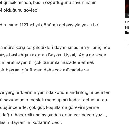
aptığı açıklamada, basın özgürlüğünü savunmanın
i olduğunu söyledi.
D
On
ılışının 112’inci yıl dönümü dolayısıyla yazılı bir
Ha
İl
süre karşı sergiledikleri dayanışmasının yıllar içinde
aya başladığını aktaran Başkan Uysal, “Ama ne acıdır
ncesini aratmayan birçok durumla mücadele etmek
n bir bayram gününden daha çok mücadele ve
e yargı erklerinin yanında konumlandırıldığını belirten
nü savunmanın meslek mensupları kadar toplumun da
düşüncelerle, çok güç koşullarda görevini yerine
e doğru habercilik anlayışından ödün vermeyen yazılı,
sın Bayramı’nı kutlarım” dedi.