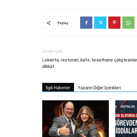
Paylaş
Önceki İçerik
Lokanta, restoran, kafe, kıraathane çalıştıranla
dikkat…
İlgili Haberler
Yazarın Diğer İçerikleri