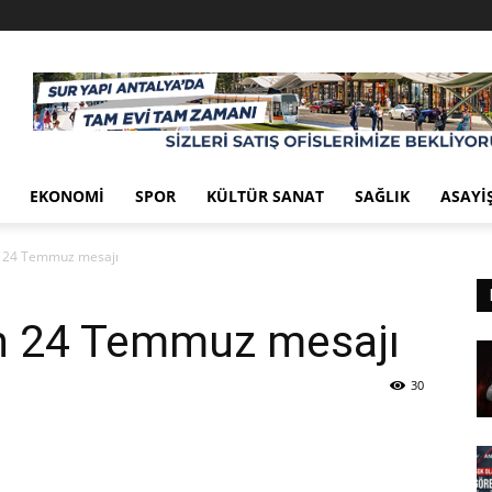
EKONOMI
SPOR
KÜLTÜR SANAT
SAĞLIK
ASAYI
n 24 Temmuz mesajı
n 24 Temmuz mesajı
30