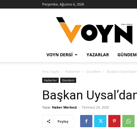
Perşembe, Ağustos 6, 2026
Voyn
Haber
VOYN DERGI
YAZARLAR
GÜNDEM
Ana Sayfa
Haberler
Gündem
Başkan Uysal’da
Haberler
Gündem
Başkan Uysal’da
Yazar
Haber Merkezi
-
Temmuz 24, 2020
Paylaş