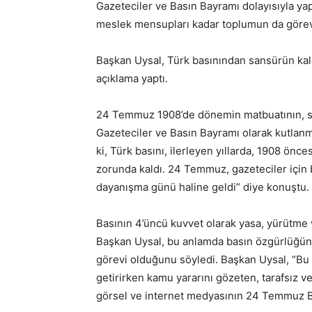
Gazeteciler ve Basın Bayramı dolayısıyla y
meslek mensupları kadar toplumun da görev
Başkan Uysal, Türk basınından sansürün kaldır
açıklama yaptı.
24 Temmuz 1908’de dönemin matbuatının, san
Gazeteciler ve Basın Bayramı olarak kutlanm
ki, Türk basını, ilerleyen yıllarda, 1908 ö
zorunda kaldı. 24 Temmuz, gazeteciler içi
dayanışma günü haline geldi” diye konuştu.
Basının 4’üncü kuvvet olarak yasa, yürütme v
Başkan Uysal, bu anlamda basın özgürlüğü
görevi olduğunu söyledi. Başkan Uysal, “Bu 
getirirken kamu yararını gözeten, tarafsız v
görsel ve internet medyasının 24 Temmuz Ba