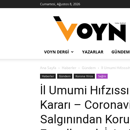
Cumartesi, Ağustos 8, 2026
Voyn
Haber
VOYN DERGI
YAZARLAR
GÜNDEM
Ana Sayfa
Haberler
Gündem
İl Umumi Hıfzıssı
Haberler
Gündem
Korona Virüs
Sağlık
İl Umumi Hıfzıss
Kararı – Coronav
Salgınından Koru