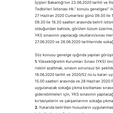
İçişleri Bakanlığı’nın 23.06.2020 tarihli ve İ
Tedbirleri İstisnası Hk.” konulu genelgesi” il
27 Haziran 2020 Cumartesi günü 09.30 ile 1
09.30 ile 18.30 saatleri arasında belirli ist
olduğundan bahisle, görülen lüzum üzerine, İ
YKS sınavının yapılacağı okulların/sınav merk
27.06.2020 ve 28.06.2020 tarihlerinde sokağ
Söz konusu genelge ışığında yapılan görü
1.
Yükseköğretim Kurumları Sınavı (YKS) ön
riskini azaltmak, sınavın sorunsuz bir şeki
18.06.2020 tarihli ve 2020/52 no.lu kararı 
15.00 saatleri arasında ve 28 Haziran 2020 P
uygulanacak sokağa çıkma kısıtlaması sırasın
giderebilmeleri için, YKS sınavının yapılacağ
kırtasiyelerin ve çalışanlarının sokağa çıkm
2.
Yukarıda belirtilen hususların uygulanması