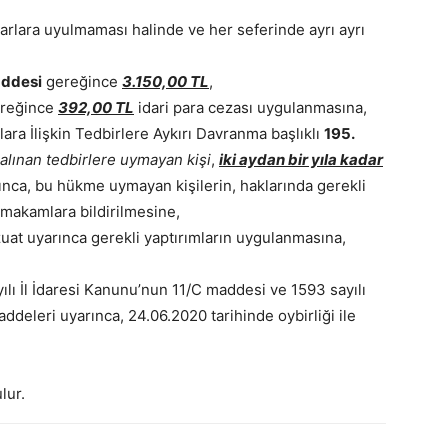
arlara uyulmaması halinde ve her seferinde ayrı ayrı
addesi
gereğince
3.150,00 TL
,
reğince
392,00 TL
idari para cezası uygulanmasına,
ra İlişkin Tedbirlere Aykırı Davranma başlıklı
195.
alınan tedbirlere uymayan kişi
,
iki aydan bir yıla kadar
nca, bu hükme uymayan kişilerin, haklarında gerekli
i makamlara bildirilmesine,
vzuat uyarınca gerekli yaptırımların uygulanmasına,
lı İl İdaresi Kanunu’nun 11/C maddesi ve 1593 sayılı
deleri uyarınca, 24.06.2020 tarihinde oybirliği ile
lur.