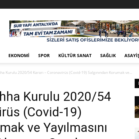
EKONOMI
SPOR
KÜLTÜR SANAT
SAĞLIK
ASAYI
hha Kurulu 2020/54 Kararı – Coronavirüs (Covid-19) Salgınından Korumak ve...
ıhha Kurulu 2020/54
irüs (Covid-19)
mak ve Yayılmasını