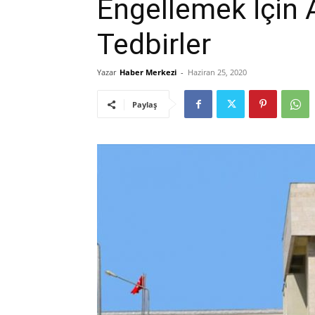
Engellemek İçin 
Tedbirler
Yazar
Haber Merkezi
-
Haziran 25, 2020
Paylaş