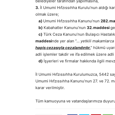
belediyeler tarafından yapılmasına,
3.
İl Umumi Hıfzıssıhha Kurulu’nun aldığı kar
olmak üzere;
a)
Umumi Hıfzıssıhha Kanunu’nun
282. m
b)
Kabahatler Kanunu’nun
32. maddesi
ge
c)
Türk Ceza Kanunu’nun Bulaşıcı Hastalıkla
maddesi
nde yer alan “…
yetkili makamlarca 
hapis cezasıyla cezalandırılır.
” hükmü uyarı
adli işlemler takdir ve ifa edilmek üzere adl
d)
İşyerleri ve firmalar hakkında ilgili me
İl Umumi Hıfzıssıhha Kurulumuzca, 5442 sayı
Umumi Hıfzıssıhha Kanunu’nun 27. ve 72. mad
karar verilmiştir.
Tüm kamuoyuna ve vatandaşlarımıza duyuru