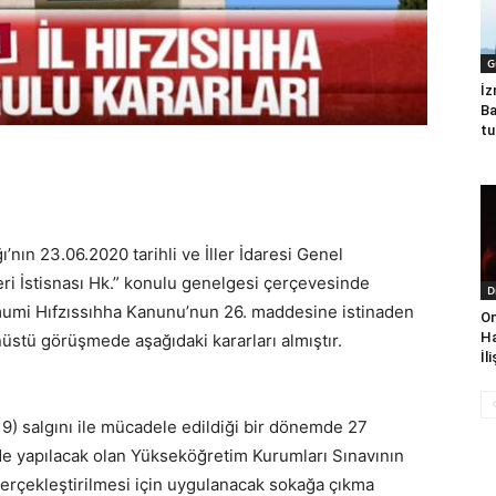
G
İz
Ba
tu
ı’nın 23.06.2020 tarihli ve İller İdaresi Genel
eri İstisnası Hk.” konulu genelgesi çerçevesinde
D
Umumi Hıfzıssıhha Kanunu’nun 26. maddesine istinaden
On
Ha
üstü görüşmede aşağıdaki kararları almıştır.
İl
9) salgını ile mücadele edildiği bir dönemde 27
de yapılacak olan Yükseköğretim Kurumları Sınavının
gerçekleştirilmesi için uygulanacak sokağa çıkma