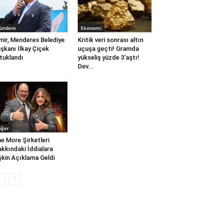
ündem
Ekonomi
mir, Menderes Belediye
Kritik veri sonrası altın
şkanı İlkay Çiçek
uçuşa geçti! Gramda
tuklandı
yükseliş yüzde 3’aştı!
Dev...
iğer
e More Şirketleri
kkındaki İddialara
işkin Açıklama Geldi