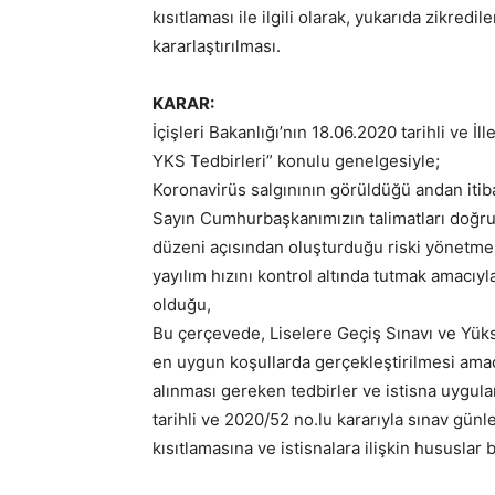
kısıtlaması ile ilgili olarak, yukarıda zikredi
kararlaştırılması.
KARAR:
İçişleri Bakanlığı’nın 18.06.2020 tarihli ve İ
YKS Tedbirleri” konulu genelgesiyle;
Koronavirüs salgınının görüldüğü andan itiba
Sayın Cumhurbaşkanımızın talimatları doğru
düzeni açısından oluşturduğu riski yönetme
yayılım hızını kontrol altında tutmak amacıyl
olduğu,
Bu çerçevede, Liselere Geçiş Sınavı ve Yüks
en uygun koşullarda gerçekleştirilmesi amacıy
alınması gereken tedbirler ve istisna uygul
tarihli ve 2020/52 no.lu kararıyla sınav gün
kısıtlamasına ve istisnalara ilişkin hususlar b