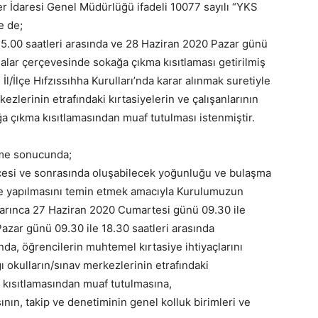
ller İdaresi Genel Müdürlüğü ifadeli 10077 sayılı “YKS
e de;
5.00 saatleri arasında ve 28 Haziran 2020 Pazar günü
isnalar çerçevesinde sokağa çıkma kısıtlaması getirilmiş
l/İlçe Hıfzıssıhha Kurulları’nda karar alınmak suretiyle
ezlerinin etrafındaki kırtasiyelerin ve çalışanlarının
a çıkma kısıtlamasından muaf tutulması istenmiştir.
şme sonucunda;
cesi ve sonrasında oluşabilecek yoğunluğu ve bulaşma
lde yapılmasını temin etmek amacıyla Kurulumuzun
uyarınca 27 Haziran 2020 Cumartesi günü 09.30 ile
azar günü 09.30 ile 18.30 saatleri arasında
da, öğrencilerin muhtemel kırtasiye ihtiyaçlarını
ı okulların/sınav merkezlerinin etrafındaki
a kısıtlamasından muaf tutulmasına,
nın, takip ve denetiminin genel kolluk birimleri ve