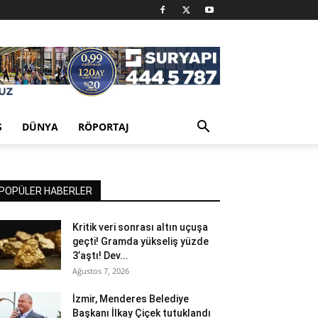
Ş
DÜNYA
RÖPORTAJ
POPÜLER HABERLER
Kritik veri sonrası altın uçuşa
geçti! Gramda yükseliş yüzde
3’aştı! Dev...
Ağustos 7, 2026
İzmir, Menderes Belediye
Başkanı İlkay Çiçek tutuklandı