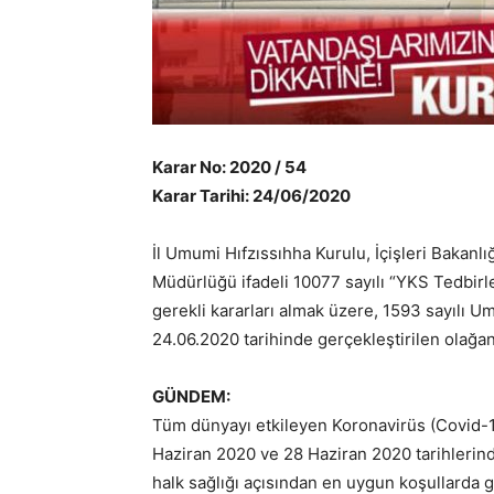
Karar No: 2020 / 54
Karar Tarihi: 24/06/2020
İl Umumi Hıfzıssıhha Kurulu, İçişleri Bakanlığ
Müdürlüğü ifadeli 10077 sayılı “YKS Tedbirl
gerekli kararları almak üzere, 1593 sayılı 
24.06.2020 tarihinde gerçekleştirilen olağan
GÜNDEM:
Tüm dünyayı etkileyen Koronavirüs (Covid-1
Haziran 2020 ve 28 Haziran 2020 tarihlerin
halk sağlığı açısından en uygun koşullarda 