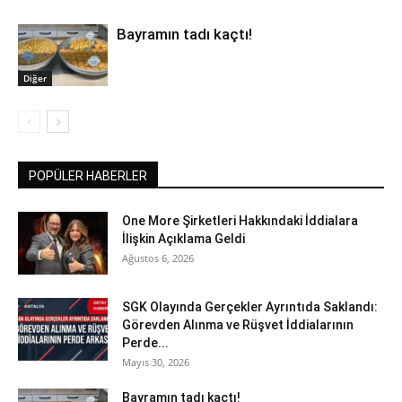
Bayramın tadı kaçtı!
Diğer
POPÜLER HABERLER
One More Şirketleri Hakkındaki İddialara
İlişkin Açıklama Geldi
Ağustos 6, 2026
SGK Olayında Gerçekler Ayrıntıda Saklandı:
Görevden Alınma ve Rüşvet İddialarının
Perde...
Mayıs 30, 2026
Bayramın tadı kaçtı!