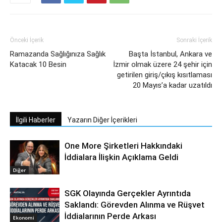
Önceki İçerik
Sonraki İçerik
Ramazanda Sağlığınıza Sağlık
Başta İstanbul, Ankara ve
Katacak 10 Besin
İzmir olmak üzere 24 şehir için
getirilen giriş/çıkış kısıtlaması
20 Mayıs’a kadar uzatıldı
İlgili Haberler
Yazarın Diğer İçerikleri
One More Şirketleri Hakkındaki
İddialara İlişkin Açıklama Geldi
Diğer
SGK Olayında Gerçekler Ayrıntıda
Saklandı: Görevden Alınma ve Rüşvet
İddialarının Perde Arkası
Ekonomi