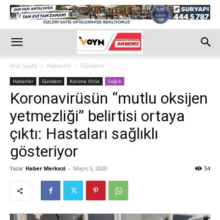
Ana Sayfa
Haberler
Gündem
Haberler
Gündem
Korona Virüs
Sağlık
Koronavirüsün “mutlu oksijen
yetmezliği” belirtisi ortaya
çıktı: Hastaları sağlıklı
gösteriyor
Yazar
Haber Merkezi
-
Mayıs 5, 2020
54