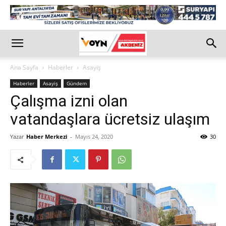
Ana Sayfa
Haberler
Asayiş
Haberler
Asayiş
Gündem
Çalışma izni olan
vatandaşlara ücretsiz ulaşım
Yazar
Haber Merkezi
-
Mayıs 24, 2020
30