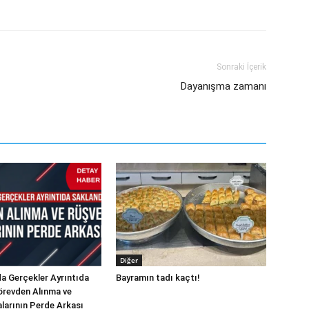
Sonraki İçerik
Dayanışma zamanı
Diğer
a Gerçekler Ayrıntıda
Bayramın tadı kaçtı!
örevden Alınma ve
alarının Perde Arkası