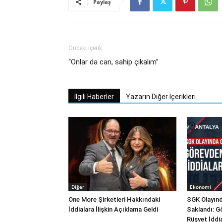
Paylaş
Önceki İçerik
“Onlar da can, sahip çıkalım”
İlgili Haberler
Yazarın Diğer İçerikleri
Diğer
Ekonomi
One More Şirketleri Hakkındaki
SGK Olayınd
İddialara İlişkin Açıklama Geldi
Saklandı: G
Rüşvet İddi