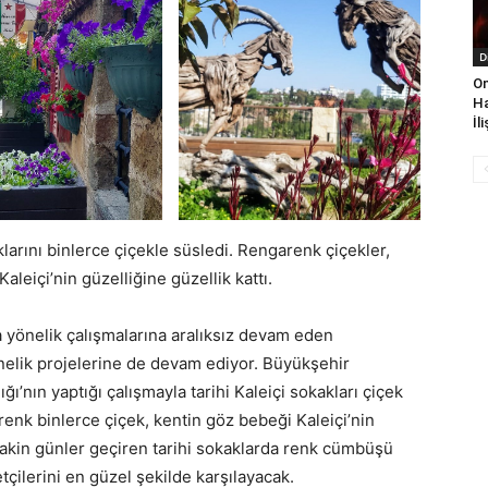
D
On
Ha
İl
larını binlerce çiçekle süsledi. Rengarenk çiçekler,
aleiçi’nin güzelliğine güzellik kattı.
 yönelik çalışmalarına aralıksız devam eden
nelik projelerine de devam ediyor. Büyükşehir
ı’nın yaptığı çalışmayla tarihi Kaleiçi sokakları çiçek
nk binlerce çiçek, kentin göz bebeği Kaleiçi’nin
 sakin günler geçiren tarihi sokaklarda renk cümbüşü
tçilerini en güzel şekilde karşılayacak.