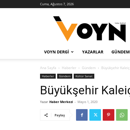
Cuma, Ağustos 7, 2026
Voyn
Haber
VOYN DERGI
YAZARLAR
GÜNDEM
Ana Sayfa
Haberler
Gündem
Büyükşehir Kaleiçi
Haberler
Gündem
Kültür Sanat
Büyükşehir Kaleiç
Yazar
Haber Merkezi
-
Mayıs 1, 2020
Paylaş