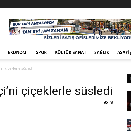
EKONOMI
SPOR
KÜLTÜR SANAT
SAĞLIK
ASAYI
’ni çiçeklerle süsledi
i’ni çiçeklerle süsledi
46