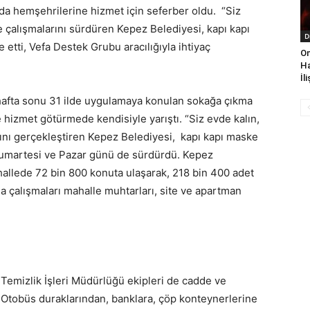
a hemşehrilerine hizmet için seferber oldu. “Siz
ile çalışmalarını sürdüren Kepez Belediyesi, kapı kapı
D
 etti, Vefa Destek Grubu aracılığıyla ihtiyaç
On
Ha
İl
 hafta sonu 31 ilde uygulamaya konulan sokağa çıkma
 hizmet götürmede kendisiyle yarıştı. “Siz evde kalın,
larını gerçekleştiren Kepez Belediyesi, kapı kapı maske
Cumartesi ve Pazar günü de sürdürdü. Kepez
allede 72 bin 800 konuta ulaşarak, 218 bin 400 adet
a çalışmaları mahalle muhtarları, site ve apartman
Temizlik İşleri Müdürlüğü ekipleri de cadde ve
ı. Otobüs duraklarından, banklara, çöp konteynerlerine