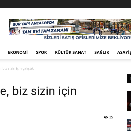
EKONOMI
SPOR
KÜLTÜR SANAT
SAĞLIK
ASAYI
 biz sizin için çalıştık
e, biz sizin için
35