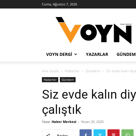
Cuma, Ağustos 7, 2026
Voyn
Haber
VOYN DERGI
YAZARLAR
GÜNDEM
Ana Sayfa
Haberler
Gündem
Siz evde kalın diye,
Haberler
Gündem
Siz evde kalın diy
çalıştık
Yazar
Haber Merkezi
-
Nisan 20, 2020
Paylaş