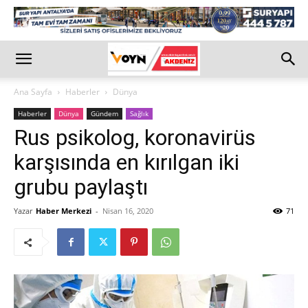
Ana Sayfa
Haberler
Dünya
Haberler
Dünya
Gündem
Sağlık
Rus psikolog, koronavirüs
karşısında en kırılgan iki
grubu paylaştı
Yazar
Haber Merkezi
-
Nisan 16, 2020
71