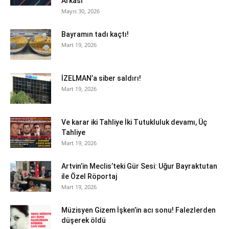
Arkası
Mayıs 30, 2026
Bayramın tadı kaçtı!
Mart 19, 2026
İZELMAN’a siber saldırı!
Mart 19, 2026
Ve karar iki Tahliye İki Tutukluluk devamı, Üç
Tahliye
Mart 19, 2026
Artvin’in Meclis’teki Gür Sesi: Uğur Bayraktutan
ile Özel Röportaj
Mart 19, 2026
Müzisyen Gizem İşken’in acı sonu! Falezlerden
düşerek öldü