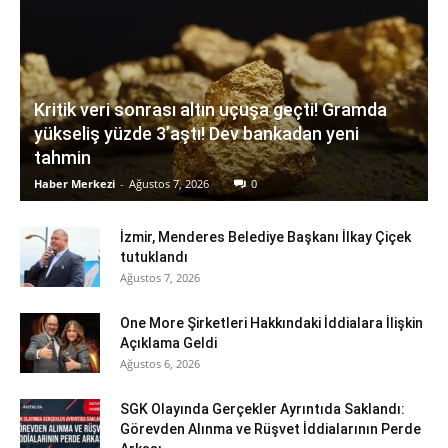
Kritik veri sonrası altın uçuşa geçti! Gramda
yükseliş yüzde 3’aştı! Dev bankadan yeni
tahmin
Haber Merkezi
-
Ağustos 7, 2026
0
İzmir, Menderes Belediye Başkanı İlkay Çiçek
tutuklandı
Ağustos 7, 2026
One More Şirketleri Hakkındaki İddialara İlişkin
Açıklama Geldi
Ağustos 6, 2026
SGK Olayında Gerçekler Ayrıntıda Saklandı:
Görevden Alınma ve Rüşvet İddialarının Perde