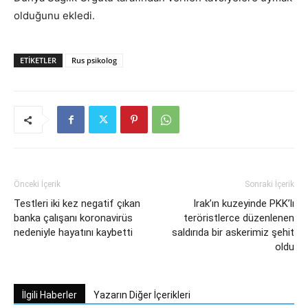
olduğunu ekledi.
ETIKETLER
Rus psikolog
Önceki İçerik
Sonraki İçerik
Testleri iki kez negatif çıkan
Irak’ın kuzeyinde PKK’lı
banka çalışanı koronavirüs
teröristlerce düzenlenen
nedeniyle hayatını kaybetti
saldırıda bir askerimiz şehit
oldu
İlgili Haberler
Yazarın Diğer İçerikleri