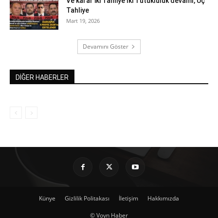
Ve karar iki Tahliye İki Tutukluluk devamı, Üç
Tahliye
Mart 19, 2026
Devamını Göster
DİĞER HABERLER
Künye
Gizlilik Politakası
İletişim
Hakkımızda
© Voyn Haber