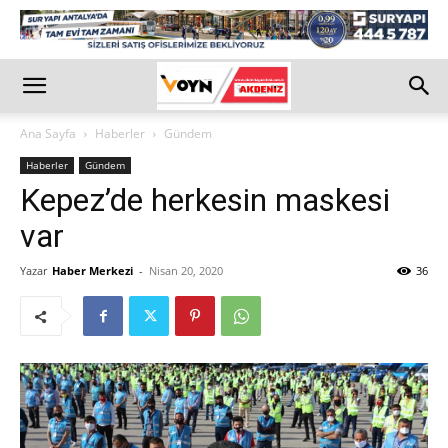
Ana Sayfa
Haberler
Gündem
Haberler
Gündem
Kepez’de herkesin maskesi
var
Yazar
Haber Merkezi
-
Nisan 20, 2020
36