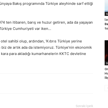
nyaya Bakış programında Türkiye aleyhinde sarf ettiği
G
İz
974 ten itibaren, barış ve huzur getiren, ada da yaşayan
Ba
r Türkiye Cumhuriyeti var iken…
tu
tel sahibi olup, ardından, ‘Kıbrıs Türkiye yerine
ını biz de artık ada da istemiyoruz. Türkiye’nin ekonomik
e kara para akladığı kumarhanelerin KKTC devletine
D
On
Ha
İl
Sonraki İçerik