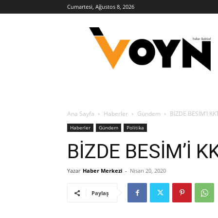
Cumartesi, Ağustos 8, 2026
Voyn
Haber
Ana Sayfa
Haberler
Gündem
BİZDE BESİM’İ K
Haberler
Gündem
Politika
BİZDE BESİM’İ 
Yazar
Haber Merkezi
-
Nisan 20, 2020
Paylaş