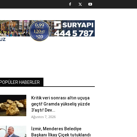
POPÜLER HABERLER
Kritik veri sonrası altın uçuşa
geçti! Gramda yükseliş yüzde
3’aştı! Dev...
Ağustos 7, 2026
İzmir, Menderes Belediye
Başkanı İlkay Çiçek tutuklandı