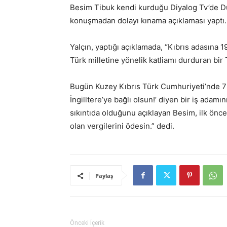
Besim Tibuk kendi kurduğu Diyalog Tv’de Dü
konuşmadan dolayı kınama açıklaması yaptı.
Yalçın, yaptığı açıklamada, “Kıbrıs adasına 1
Türk milletine yönelik katliamı durduran bi
Bugün Kuzey Kıbrıs Türk Cumhuriyeti’nde 7 o
İngilltere’ye bağlı olsun!’ diyen bir iş adam
sıkıntıda olduğunu açıklayan Besim, ilk önc
olan vergilerini ödesin.” dedi.
Paylaş
Önceki İçerik