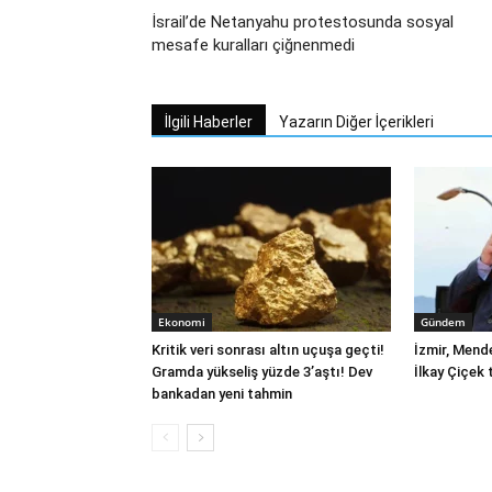
İsrail’de Netanyahu protestosunda sosyal
mesafe kuralları çiğnenmedi
İlgili Haberler
Yazarın Diğer İçerikleri
Ekonomi
Gündem
Kritik veri sonrası altın uçuşa geçti!
İzmir, Mend
Gramda yükseliş yüzde 3’aştı! Dev
İlkay Çiçek 
bankadan yeni tahmin