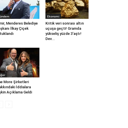
ündem
Ekonomi
mir, Menderes Belediye
Kritik veri sonrası altın
şkanı İlkay Çiçek
uçuşa geçti! Gramda
tuklandı
yükseliş yüzde 3’aştı!
Dev...
iğer
e More Şirketleri
kkındaki İddialara
işkin Açıklama Geldi