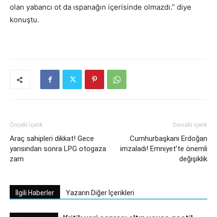
olan yabancı ot da ıspanağın içerisinde olmazdı.” diye
konuştu.
Önceki İçerik
Sonraki İçerik
Araç sahipleri dikkat! Gece
Cumhurbaşkanı Erdoğan
yarısından sonra LPG otogaza
imzaladı! Emniyet’te önemli
zam
değişiklik
İlgili Haberler
Yazarın Diğer İçerikleri