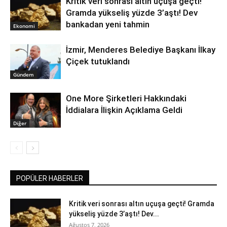
Kritik veri sonrası altın uçuşa geçti!
Gramda yükseliş yüzde 3’aştı! Dev
bankadan yeni tahmin
Ekonomi
İzmir, Menderes Belediye Başkanı İlkay
Çiçek tutuklandı
Gündem
One More Şirketleri Hakkındaki
İddialara İlişkin Açıklama Geldi
Diğer
POPÜLER HABERLER
Kritik veri sonrası altın uçuşa geçti! Gramda
yükseliş yüzde 3’aştı! Dev...
Ağustos 7, 2026