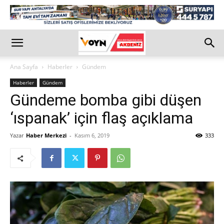
Ana Sayfa
Haberler
Gündem
Haberler
Gündem
Gündeme bomba gibi düşen
‘ıspanak’ için flaş açıklama
Yazar
Haber Merkezi
-
Kasım 6, 2019
333