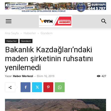
Ana Sayfa
Haberler
Gündem
Haberler
Gündem
Bakanlık Kazdağları’ndaki
maden şirketinin ruhsatını
yenilemedi
Yazar
Haber Merkezi
-
Ekim 16, 2019
427