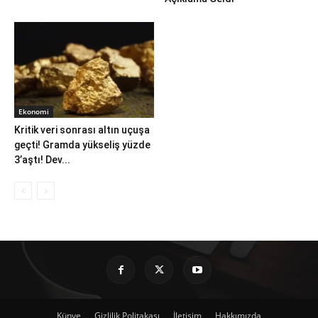
Ekonomi
Kritik veri sonrası altın uçuşa
geçti! Gramda yükseliş yüzde
3’aştı! Dev...
Künye
Gizlilik Politakası
İletişim
Hakkımızda