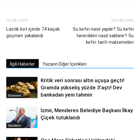
Önceki İçerik
Sonraki İçerik
Lastik bot içinde 74 kaçak
Su kefiri nasıl yapılır? Su kefiri
göçmen yakalandı
tanecikleri nasıl saklanır? Su
kefiri tarifi malzemeleri
İlgili Haberler
Yazarın Diğer İçerikleri
Kritik veri sonrası altın uçuşa geçti!
Gramda yükseliş yüzde 3’aştı! Dev
bankadan yeni tahmin
Ekonomi
İzmir, Menderes Belediye Başkanı İlkay
Çiçek tutuklandı
Gündem