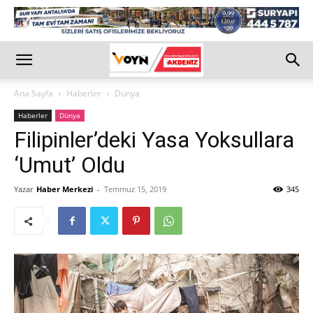
Ana Sayfa
Haberler
Dünya
Haberler
Dünya
Filipinler’deki Yasa Yoksullara
‘Umut’ Oldu
Yazar
Haber Merkezi
-
Temmuz 15, 2019
345