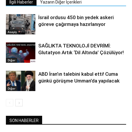
İlgili Haberler
Yazarın Diğer İçerikleri
İsrail ordusu 450 bin yedek askeri
göreve çağırmaya hazırlanıyor
Asayiş
SAĞLIKTA TEKNOLOJİ DEVRİMİ:
Glutatyon Artık ‘Dil Altında’ Çözülüyor!
Diğer
ABD İran’ın talebini kabul etti! Cuma
günkü görüşme Umman’da yapılacak
Diğer
SON HABERLER