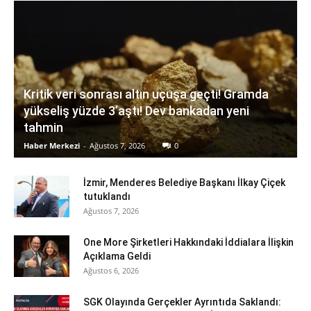
Kritik veri sonrası altın uçuşa geçti! Gramda
yükseliş yüzde 3’aştı! Dev bankadan yeni
tahmin
Haber Merkezi
-
Ağustos 7, 2026
0
İzmir, Menderes Belediye Başkanı İlkay Çiçek
tutuklandı
Ağustos 7, 2026
One More Şirketleri Hakkındaki İddialara İlişkin
Açıklama Geldi
Ağustos 6, 2026
SGK Olayında Gerçekler Ayrıntıda Saklandı: