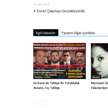
Önceki İçerik
4. Esnaf Çalıştayı Gerçekleştirildi
İlgili Haberler
Yazarın Diğer İçerikleri
Asayiş
Asayiş
Ve karar iki Tahliye İki Tutukluluk
Müzisyen Gi
devamı, Üç Tahliye
Falezlerden