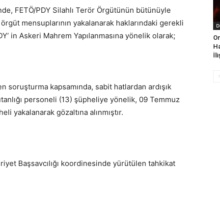
inde, FETÖ/PDY Silahlı Terör Örgütünün bütünüyle
ı, örgüt mensuplarının yakalanarak haklarındaki gerekli
D
DY’ in Askeri Mahrem Yapılanmasına yönelik olarak;
On
Ha
İl
en soruşturma kapsamında, sabit hatlardan ardışık
tanlığı personeli (13) şüpheliye yönelik, 09 Temmuz
li yakalanarak gözaltına alınmıştır.
uriyet Başsavcılığı koordinesinde yürütülen tahkikat