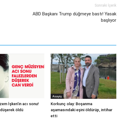
Sonraki İçerik
ABD Başkanı Trump düğmeye bastı! Yasak
başlıyor
Asayiş
zem İşken’in acı sonu!
Korkunç olay: Boşanma
 düşerek öldü
aşamasındaki eşini öldürüp, intihar
etti