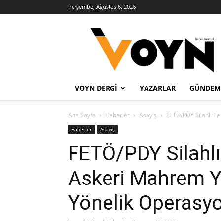
Perşembe, Ağustos 6, 2026
Voyn
Haber
VOYN DERGI
YAZARLAR
GÜNDEM
Ana Sayfa
Haberler
Asayiş
FETÖ/PDY Silahlı T
Haberler
Asayiş
FETÖ/PDY Silahlı
Askeri Mahrem Y
Yönelik Operasy