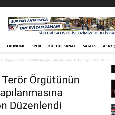
EKONOMI
SPOR
KÜLTÜR SANAT
SAĞLIK
ASAYI
erör Örgütünün Askeri Mahrem Yapılanmasına Yönelik Operasyon Düzenlendi
 Terör Örgütünün
apılanmasına
on Düzenlendi