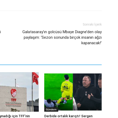
Sonraki İçerik
i
Galatasaray’ın golcüsü Mbaye Diagne’den olay
paylaşım: ‘Sezon sonunda birçok insanın ağzı
kapanacak!’
Gündem
ynadığı için TFF’nin
Derbide ortalık karıştı! Sergen