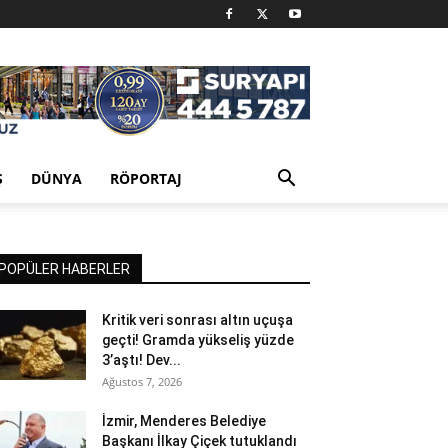
Ş
DÜNYA
RÖPORTAJ
POPÜLER HABERLER
Kritik veri sonrası altın uçuşa
geçti! Gramda yükseliş yüzde
3’aştı! Dev...
Ağustos 7, 2026
İzmir, Menderes Belediye
Başkanı İlkay Çiçek tutuklandı