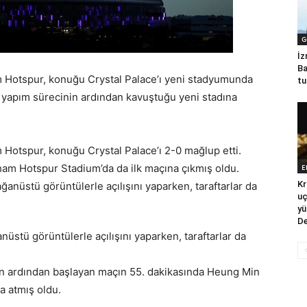
G
İz
Ba
 Hotspur, konuğu Crystal Palace’ı yeni stadyumunda
tu
m, yapım sürecinin ardından kavuştuğu yeni stadına
Hotspur, konuğu Crystal Palace’ı 2-0 mağlup etti.
ham Hotspur Stadium’da da ilk maçına çıkmış oldu.
E
Kr
uç
yü
De
nüstü görüntülerle açılışını yaparken, taraftarlar da