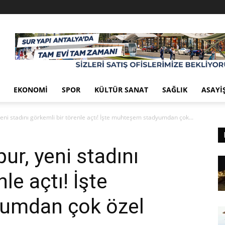
EKONOMI
SPOR
KÜLTÜR SANAT
SAĞLIK
ASAYI
ni stadını görkemli bir törenle açtı! İşte muhteşem stadyumdan çok...
r, yeni stadını
le açtı! İşte
umdan çok özel