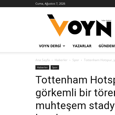
Cuma, Ağustos 7, 2026
Voyn
Haber
VOYN DERGI
YAZARLAR
GÜNDEM
Ana Sayfa
Haberler
Spor
Tottenham Hotspur, ye
Haberler
Spor
Tottenham Hotspu
görkemli bir tören
muhteşem stady