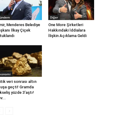
ündem
Diğer
mir, Menderes Belediye
One More Şirketleri
şkanı İlkay Çiçek
Hakkındaki İddialara
tuklandı
İlişkin Açıklama Geldi
konomi
itik veri sonrası altın
uşa geçti! Gramda
kseliş yüzde 3’aştı!
v...