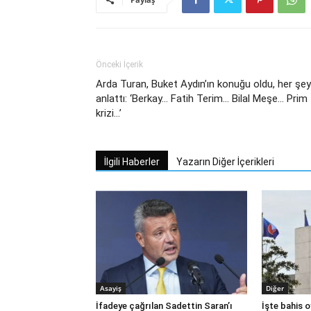
Önceki İçerik
Arda Turan, Buket Aydın’ın konuğu oldu, her şey
anlattı: ‘Berkay… Fatih Terim… Bilal Meşe… Prim
krizi…’
İlgili Haberler
Yazarın Diğer İçerikleri
Asayiş
Diğer
İfadeye çağrılan Sadettin Saran’ı
İşte bahis o