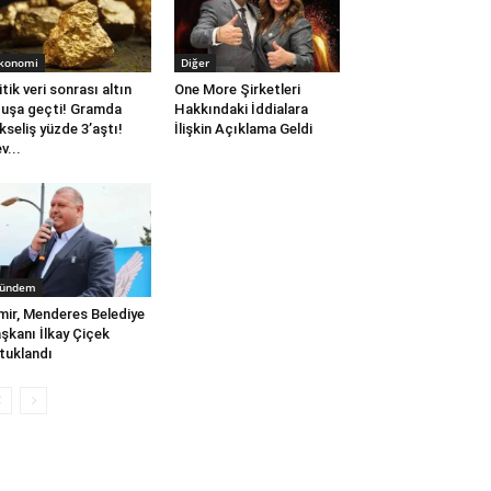
konomi
Diğer
itik veri sonrası altın
One More Şirketleri
uşa geçti! Gramda
Hakkındaki İddialara
kseliş yüzde 3’aştı!
İlişkin Açıklama Geldi
v...
ündem
mir, Menderes Belediye
şkanı İlkay Çiçek
tuklandı