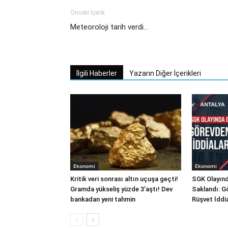
Önceki İçerik
Meteoroloji tarih verdi…
İlgili Haberler
Yazarın Diğer İçerikleri
Ekonomi
Ekonomi
Kritik veri sonrası altın uçuşa geçti!
SGK Olayınd
Gramda yükseliş yüzde 3’aştı! Dev
Saklandı: G
bankadan yeni tahmin
Rüşvet İddi