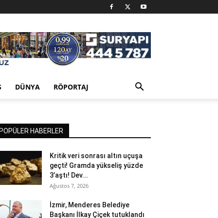
Ş
DÜNYA
RÖPORTAJ
POPÜLER HABERLER
Kritik veri sonrası altın uçuşa
geçti! Gramda yükseliş yüzde
3’aştı! Dev...
Ağustos 7, 2026
İzmir, Menderes Belediye
Başkanı İlkay Çiçek tutuklandı