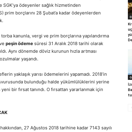
de SGK’ya ödeyenler sağlık hizmetinden
SS) prim borçlarını 28 Şubat’a kadar ödeyenlerden
E
k.
Kr
uç
yü
ı torba kanunla, vergi ve prim borçlarına yapılandırma
De
 ve
peşin ödeme
süresi 31 Aralık 2018 tarihi olarak
tıldı. Aynı dönemde döviz kurunun hızla artması
bozulmalar yaşandı.
lerin yaklaşık yarısı ödemelerini yapamadı. 2018’in
G
aşvurusunda bulunduğu halde yükümlülüklerini yerine
İz
eni bir fırsat tanındı. O fırsattan yararlanmak için
Ba
tu
CAK
hakkından, 27 Ağustos 2018 tarihine kadar 7143 sayılı