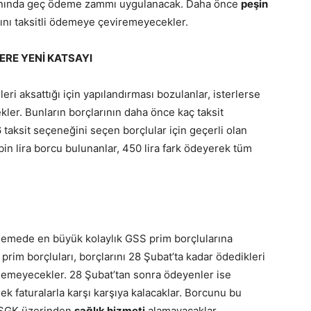
ranında geç ödeme zammı uygulanacak. Daha önce
peşin
ını taksitli ödemeye çeviremeyecekler.
ERE YENİ KATSAYI
i aksattığı için yapılandırması bozulanlar, isterlerse
er. Bunların borçlarının daha önce kaç taksit
 taksit seçeneğini seçen borçlular için geçerli olan
bin lira borcu bulunanlar, 450 lira fark ödeyerek tüm
demede en büyük kolaylık GSS prim borçlularına
rim borçluları, borçlarını 28 Şubat’ta kadar ödedikleri
demeyecekler. 28 Şubat’tan sonra ödeyenler ise
ek faturalarla karşı karşıya kalacaklar. Borcunu bu
a SGK üzerinden
sağlık hizmeti
alamayacaklar.