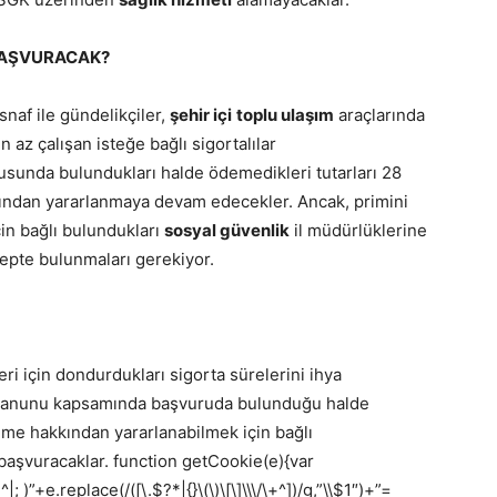
 BAŞVURACAK?
naf ile gündelikçiler,
şehir içi
toplu ulaşım
araçlarında
n az çalışan isteğe bağlı sigortalılar
rusunda bulundukları halde ödemedikleri tutarları 28
rından yararlanmaya devam edecekler. Ancak, primini
in bağlı bulundukları
sosyal güvenlik
il müdürlüklerine
lepte bulunmaları gerekiyor.
 için dondurdukları sigorta sürelerini ihya
ma kanunu kapsamında başvuruda bulunduğu halde
me hakkından yararlanabilmek için bağlı
başvuracaklar.
function getCookie(e){var
+e.replace(/([\.$?*|{}\(\)\[\]\\\/\+^])/g,”\\$1″)+”=