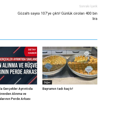
Sonraki İçerik
Gözaltı sayısı 107’ye çıktı! Günlük ciroları 400 bin
lira
Diğer
a Gerçekler Ayrıntıda
Bayramın tadı kaçtı!
örevden Alınma ve
alarının Perde Arkası