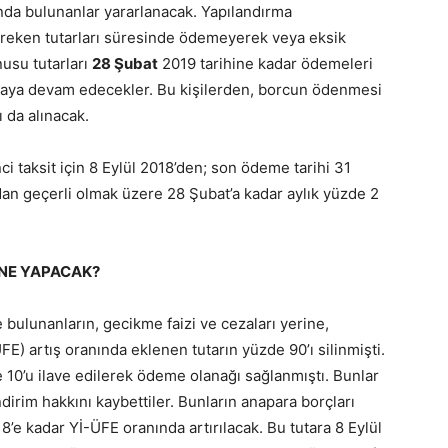
a bulunanlar yararlanacak. Yapılandırma
eken tutarları süresinde ödemeyerek veya eksik
usu tutarları
28 Şubat
2019 tarihine kadar ödemeleri
maya devam edecekler. Bu kişilerden, borcun ödenmesi
 da alınacak.
i taksit için 8 Eylül 2018’den; son ödeme tarihi 31
m’dan geçerli olmak üzere 28 Şubat’a kadar aylık yüzde 2
 NE YAPACAK?
 bulunanların, gecikme faizi ve cezaları yerine,
FE) artış oranında eklenen tutarın yüzde 90’ı silinmişti.
 10’u ilave edilerek ödeme olanağı sağlanmıştı. Bunlar
irim hakkını kaybettiler. Bunların anapara borçları
8’e kadar Yİ-ÜFE oranında artırılacak. Bu tutara 8 Eylül