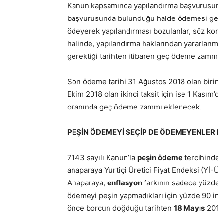
Kanun kapsamında yapılandırma başvurusund
başvurusunda bulunduğu halde ödemesi ger
ödeyerek yapılandırması bozulanlar, söz kon
halinde, yapılandırma haklarından yararlan
gerektiği tarihten itibaren geç ödeme zammı
Son ödeme tarihi 31 Ağustos 2018 olan birinc
Ekim 2018 olan ikinci taksit için ise 1 Kası
oranında geç ödeme zammı eklenecek.
PEŞİN ÖDEMEYİ SEÇİP DE ÖDEMEYENLER
7143 sayılı Kanun’la
peşin ödeme
tercihinde
anaparaya Yurtiçi Üretici Fiyat Endeksi (Yİ-Ü
Anaparaya,
enflasyon
farkının sadece yüzde
ödemeyi peşin yapmadıkları için yüzde 90 ind
önce borcun doğduğu tarihten
18 Mayıs
201