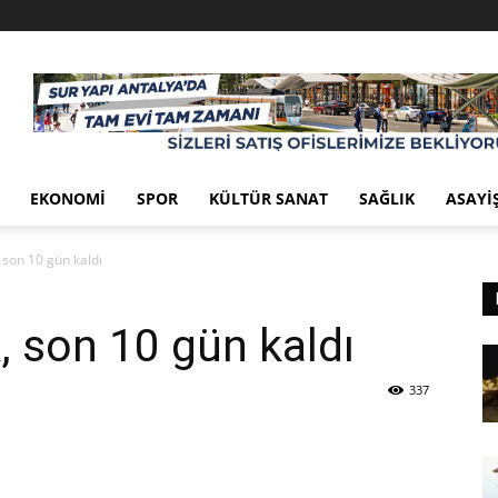
EKONOMI
SPOR
KÜLTÜR SANAT
SAĞLIK
ASAYI
 son 10 gün kaldı
, son 10 gün kaldı
337