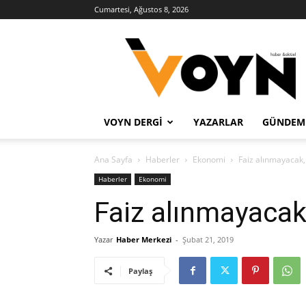
Cumartesi, Ağustos 8, 2026
Voyn
Haber
VOYN DERGI
YAZARLAR
GÜNDEM
Ana Sayfa
Haberler
Ekonomi
Faiz alınmayacak,
Haberler
Ekonomi
Faiz alınmayacak
Yazar
Haber Merkezi
-
Şubat 21, 2019
Paylaş