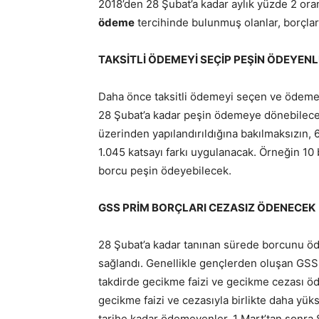
2018’den 28 Şubat’a kadar aylık yüzde 2 o
ödeme
tercihinde bulunmuş olanlar, borçlar
TAKSİTLİ ÖDEMEYİ SEÇİP PEŞİN ÖDEYENL
Daha önce taksitli ödemeyi seçen ve ödemeler
28 Şubat’a kadar peşin ödemeye dönebilecekl
üzerinden yapılandırıldığına bakılmaksızın, 6
1.045 katsayı farkı uygulanacak. Örneğin 10 
borcu peşin ödeyebilecek.
GSS PRİM BORÇLARI CEZASIZ ÖDENECEK
28 Şubat’a kadar tanınan sürede borcunu ö
sağlandı. Genellikle gençlerden oluşan GSS p
takdirde gecikme faizi ve gecikme cezası ö
gecikme faizi ve cezasıyla birlikte daha yüks
tarihe kadar ödemeyenler, 1 Mart’tan sonr