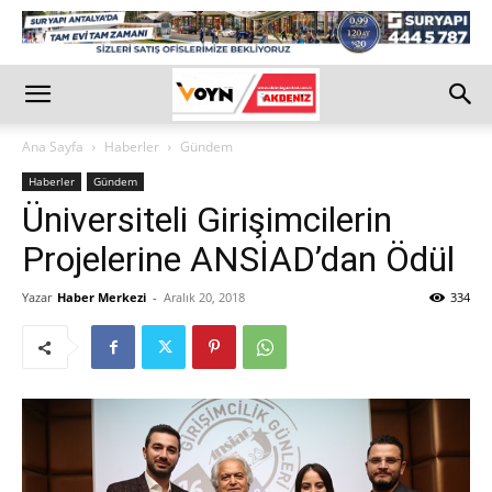
Ana Sayfa
Haberler
Gündem
Haberler
Gündem
Üniversiteli Girişimcilerin
Projelerine ANSİAD’dan Ödül
Yazar
Haber Merkezi
-
Aralık 20, 2018
334