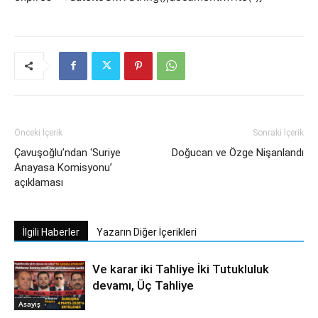
Önceki İçerik
Sonraki İçerik
Çavuşoğlu’ndan ‘Suriye
Doğucan ve Özge Nişanlandı
Anayasa Komisyonu’
açıklaması
İlgili Haberler
Yazarın Diğer İçerikleri
Ve karar iki Tahliye İki Tutukluluk
devamı, Üç Tahliye
Asayiş