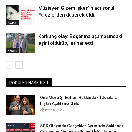
Müzisyen Gizem İşken’in acı sonu!
Falezlerden düşerek öldü
Asayiş
Korkunç olay: Boşanma aşamasındaki
eşini öldürüp, intihar etti
Asayiş
POPÜLER HABERLER
One More Şirketleri Hakkındaki İddialara
İlişkin Açıklama Geldi
Ağustos 6, 2026
SGK Olayında Gerçekler Ayrıntıda Saklandı:
Görevden Alınma ve Rüşvet İddialarının