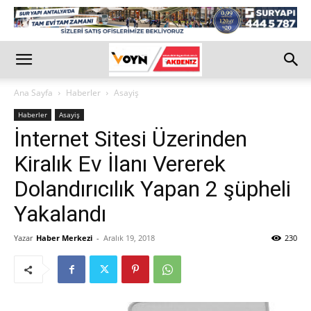
Ana Sayfa
Haberler
Asayiş
Haberler
Asayiş
İnternet Sitesi Üzerinden
Kiralık Ev İlanı Vererek
Dolandırıcılık Yapan 2 şüpheli
Yakalandı
Yazar
Haber Merkezi
-
Aralık 19, 2018
230