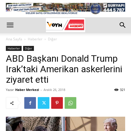
Ana Sayfa
Haberler
Diğer
Haberler
Diğer
ABD Başkanı Donald Trump
Irak’taki Amerikan askerlerini
ziyaret etti
Yazar
Haber Merkezi
-
Aralık 26, 2018
321