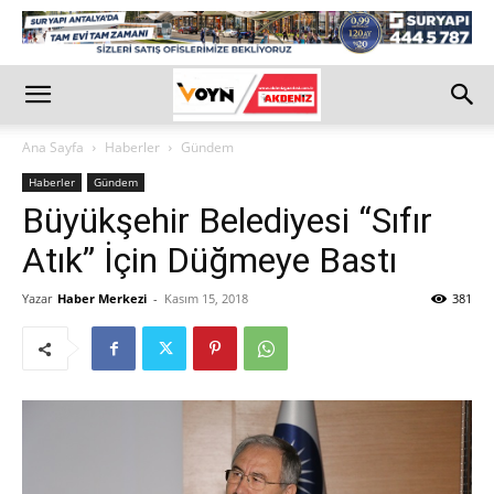
Ana Sayfa
Haberler
Gündem
Haberler
Gündem
Büyükşehir Belediyesi “Sıfır
Atık” İçin Düğmeye Bastı
Yazar
Haber Merkezi
-
Kasım 15, 2018
381