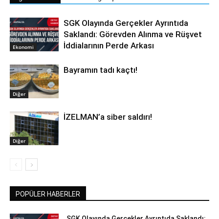
SGK Olayında Gerçekler Ayrıntıda
Saklandı: Görevden Alınma ve Rüşvet
İddialarının Perde Arkası
Ekonomi
Bayramın tadı kaçtı!
Diğer
İZELMAN’a siber saldırı!
Diğer
POPÜLER HABERLER
SGK Olayında Gerçekler Ayrıntıda Saklandı: